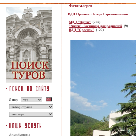
Фотогалерея
ВДЦ Орленок. Лагерь Стремительный
МДЦ "Артек"
(205)
"Артек". Гостиница для родителей
(9)
ВДЦ "Орленок"
(122)
Я ищу
Авиабилеты