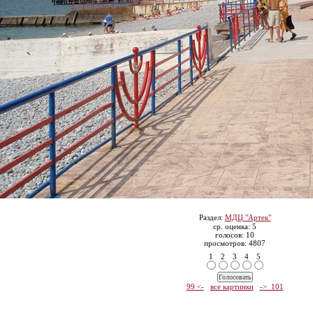
Раздел:
МДЦ "Артек"
ср. оценка: 5
голосов: 10
просмотров: 4807
1
2
3
4
5
99 <-
все картинки
-> 101