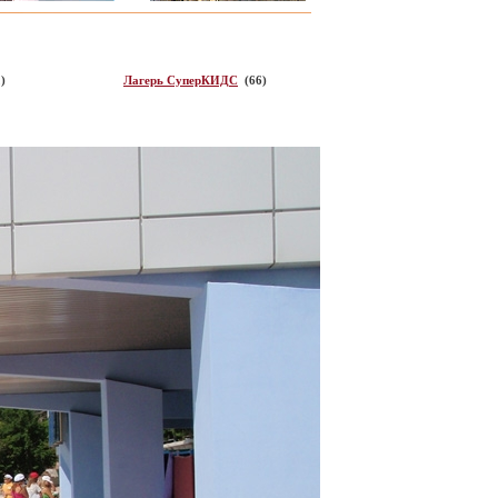
)
Лагерь СуперКИДС
(66)