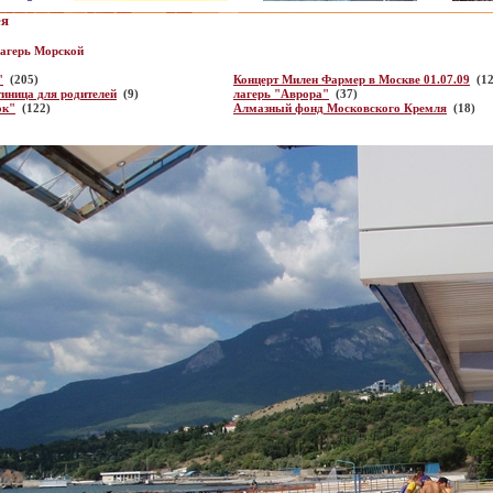
ея
агерь Морской
"
(205)
Концерт Милен Фармер в Москве 01.07.09
(12
тиница для родителей
(9)
лагерь "Аврора"
(37)
ок"
(122)
Алмазный фонд Московского Кремля
(18)