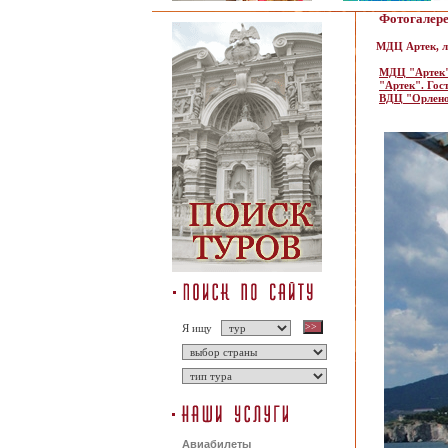
Фотогалер
МДЦ Артек, л
МДЦ "Артек
"Артек". Гос
ВДЦ "Орлен
Я ищу
Авиабилеты