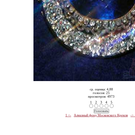
ср. оценка: 4,88
голосов: 25
просмотров: 4973
1
2
3
4
5
1 <-
Алмазный фонд Московского Кремля
->