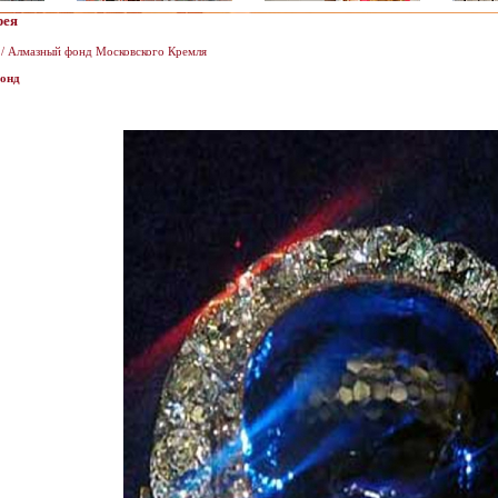
рея
/ Алмазный фонд Московского Кремля
онд