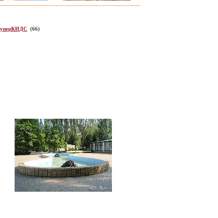
СуперКИДС
(66)