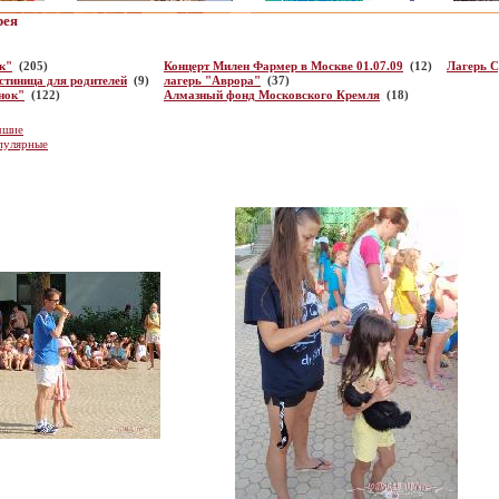
рея
к"
(205)
Концерт Милен Фармер в Москве 01.07.09
(12)
Лагерь 
стиница для родителей
(9)
лагерь "Аврора"
(37)
нок"
(122)
Алмазный фонд Московского Кремля
(18)
чшие
пулярные