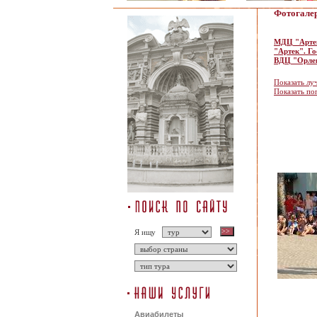
Фотогале
МДЦ "Арте
"Артек". Го
ВДЦ "Орле
Показать лу
Показать по
Я ищу
Авиабилеты